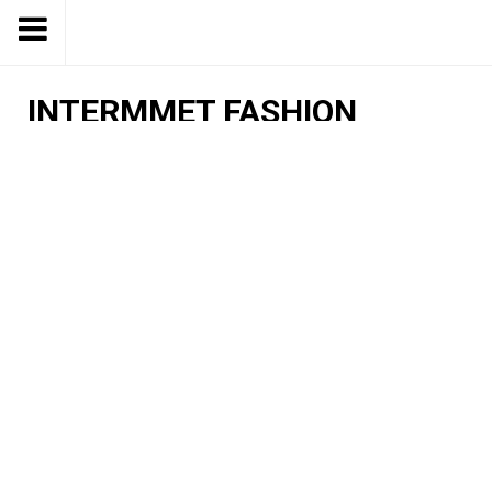
INTERMMET FASHION
CASHMERE
Fotograf: MICHAEL GUETH
Kunde: INTERMEET
Kategorie:
FASHION
Assistenz: Yannick Holthausen
Post Production: YH
Ort: Mallorca/Spain